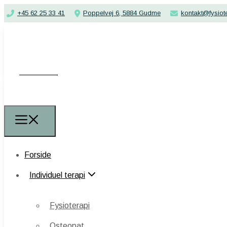
+45 62 25 33 41
Poppelvej 6, 5884 Gudme
kontakt@fysio
Forside
Forside
Individuel terapi
Individuel terapi
Fysioterapi
Fysioterapi
Osteopat
Osteopat