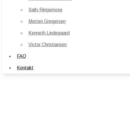
Sally Ringsmose
Sally Ringsmose
Morten Gregersen
Morten Gregersen
Kenneth Lindegaard
Kenneth Lindegaard
Victor Christiansen
Victor Christiansen
FAQ
FAQ
Kontakt
Kontakt