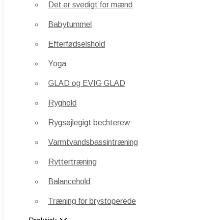
Det er svedigt for mænd
Babytummel
Babytummel
Efterfødselshold
Efterfødselshold
Yoga
Yoga
GLAD og EVIG GLAD
GLAD og EVIG GLAD
Ryghold
Ryghold
Rygsøjlegigt bechterew
Rygsøjlegigt bechterew
Varmtvandsbassintræning
Varmtvandsbassintræning
Ryttertræning
Ryttertræning
Balancehold
Balancehold
Træning for brystoperede
Træning for brystoperede
Praktisk