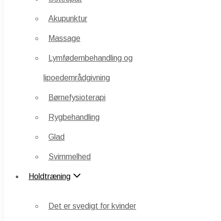
Akupunktur
Akupunktur
Massage
Massage
Lymfødembehandling og
Lymfødembehandling og
lipoedemrådgivning
lipoedemrådgivning
Børnefysioterapi
Børnefysioterapi
Rygbehandling
Rygbehandling
Glad
Glad
Svimmelhed
Svimmelhed
Holdtræning
Holdtræning
Det er svedigt for kvinder
Det er svedigt for kvinder
Det er svedigt for mænd