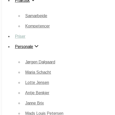
Praktisk
Samarbejde
Samarbejde
Kompetencer
Kompetencer
Priser
Priser
Personale
Personale
Jørgen Dalgaard
Jørgen Dalgaard
Maria Schacht
Maria Schacht
Lotte Jensen
Lotte Jensen
Antje Benkjer
Antje Benkjer
Janne Brix
Janne Brix
Mads Louis Petersen
Mads Louis Petersen