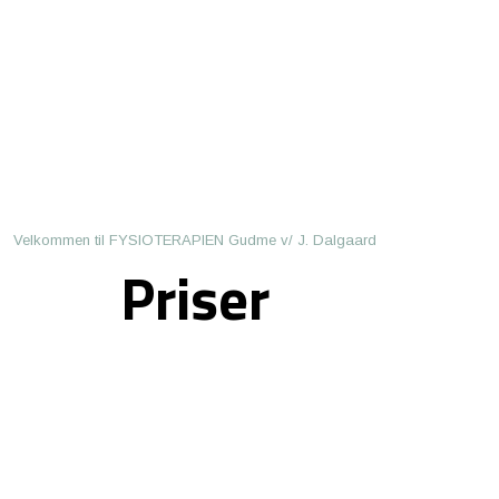
Velkommen til FYSIOTERAPIEN Gudme v/ J. Dalgaard
Priser