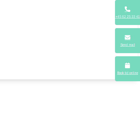
+45 62 25 33 41
Send mail
Book tid online